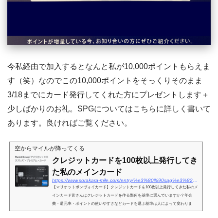
今私経由で加入するとなんと私が10,000ポイントもらえま
す（笑）なのでこの10,000ポイントをそっくりそのまま
3/18までにカード発行してくれた方にプレゼントします＋
少しばかりのお礼。SPGについてはこちらに詳しく書いて
あります。良ければご覧ください。
空からマイルが降ってくる
クレジットカードを100枚以上発行してき
た私のメインカード
https://www.sorakara-mile.com/entry/%e3%80%90spg%e3%82%a2%e3%83%a1%e3%83%83%e3%82%af%e3%82%b9%e3%80%91%e3%82%af%e3%83%ac%e3%82%b8%e3%83%83%e3%83%88%e3%82%ab%e3%83%bc%e3%83%89%e3%82%92100%e6%9e%9a%e4%bb%a5%e4%b8%8a%e7%99%ba%e8%a1%8c
【マリオットボンヴォイカード】クレジットカードを100枚以上発行してきた私のメ
インカード皆さんはクレジットカードを作る際何を基準に選んでいますか？年会
費・還元率・ポイントの使いやすさなどカードを選ぶ基準は人によって変わりま
す。私の選ぶ基準は２つ。『守...