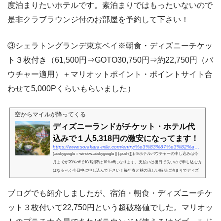
度泊まりたいホテルです。素泊まりではもったいないので
是非クラブラウンジ付のお部屋を予約して下さい！
③シェラトングランデ東京ベイ※朝食・ディズニーチケッ
ト３枚付き（61,500円⇒GOTO30,750円⇒約22,750円（バ
ウチャー適用）＋マリオットポイント・ポイントサイト合
わせて5,000Pくらいもらいました）
空からマイルが降ってくる
ディズニーランドがチケット・ホテル代
込みで１人5,318円の激安になってます！
https://www.sorakara-mile.com/entry/%e3%83%87%e3%82%a3%e3%82%ba%e3%83%8b%e3%83%bc%e3%83%a9%e3%83%b3%e3%83%89%e3%81%8c%e3%83%81%e3%82%b1%e3%83%83%e3%83%88%e3%83%bb%e3%83%9b%e3%83%86%e3%83%ab%e4%bb%a3%e8%be%bc%e3%81%bf%e3%81%a7%ef%bc%91
(adsbygoogle = window.adsbygoogle || ).push({});※ホテルバウチャーの申し込みは今
月までが20％offで10/1以降は10％offになります。支払いは後日で良いので申し込む方
はなるべく今日中に申し込んで下さい！毎年春と秋の涼しい時期に泊まりでディズ
ニーランド...
ブログでも紹介しましたが、宿泊・朝食・ディズニーチケ
ット３枚付いて22,750円という超破格値でした。マリオッ