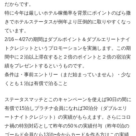
だからです。
特に今年は厳しいホテル稼働率を背景にポイントのばら撒
きでホテルステータスが例年より圧倒的に取りやすくなっ
ています。
2/16～4/27の期間はダブルポイント＆ダブルエリートナイ
トクレジットというプロモーションを実施します。この期
間中に２泊以上滞在すると２倍のポイントと２倍の宿泊実
績をプレゼントするというものです。
条件は・事前エントリー（まだ始まっていません）・少な
くとも１泊は有償で泊ること
ステータスマッチとこのキャンペーンを使えば90日の間に
有償で15泊しプラチナ会員になれば30泊分（ダブルエリ
ートナイトクレジット）の実績がもらえます。さらにコロ
ナ禍の特別対応として昨年の50％の実績付与（昨年0泊の
ゴールド会員なら13泊⇦今からカードを作る方はこの実績