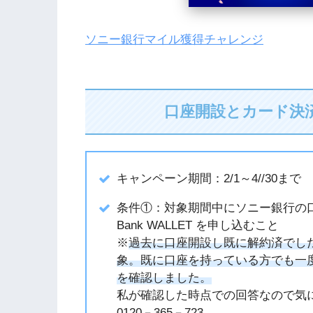
ソニー銀行マイル獲得チャレンジ
口座開設とカード決済で
キャンペーン期間：2/1～4//30まで
条件①：対象期間中にソニー銀行の口座
Bank WALLET を申し込むこと
※
過去に口座開設し既に解約済でし
象。既に口座を持っている方でも一
を確認しました。
私が確認した時点での回答なので気
0120－365－723