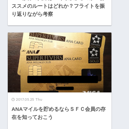
ススメのルートはどれか？フライトを振
り返りながら考察
2017.05.25 Thu
ANAマイルを貯めるならＳＦＣ会員の存
在を知っておこう